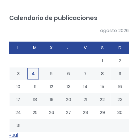
a
r
Calendario de publicaciones
c
h
agosto 2026
L
M
X
J
V
S
D
1
2
3
4
5
6
7
8
9
10
11
12
13
14
15
16
17
18
19
20
21
22
23
24
25
26
27
28
29
30
31
« Jul