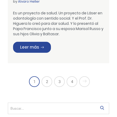
by
Alvaro Heller
Es un proyecto de salud. Un proyecto de Láser en
odontología con sentido social.
Y el Prof. Dr.
Higuera lo creó para dar salud. Y lo presentó al
Papa Francisco junto a su esposa Marisol Russo y
sus hijos Olivia y Baltasar.
«Proyecto DESTRABALENGUAS»
Leer más
1
2
3
4
S
e