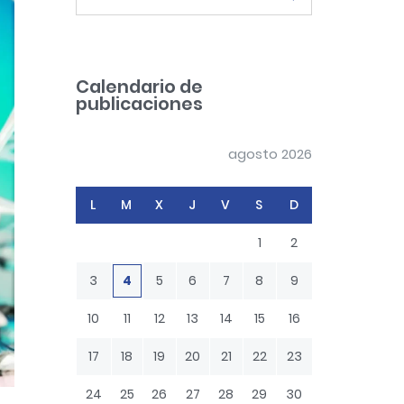
e
a
r
c
Calendario de
h
publicaciones
agosto 2026
L
M
X
J
V
S
D
1
2
3
4
5
6
7
8
9
10
11
12
13
14
15
16
17
18
19
20
21
22
23
24
25
26
27
28
29
30