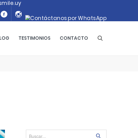
smile.uy
LOG
TESTIMONIOS
CONTACTO
S
e
a
r
c
h
S