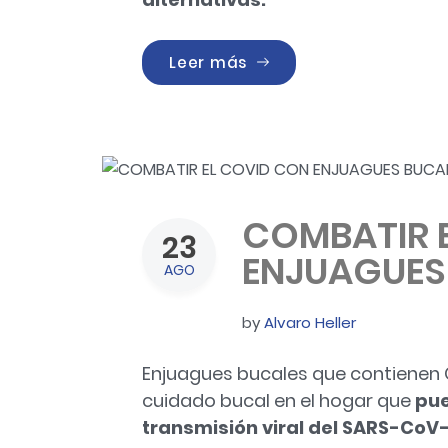
«LA NUEVA GENERACIÓN 
Leer más
COMBATIR 
23
ENJUAGUES
AGO
by
Alvaro Heller
Enjuagues bucales que contienen 
cuidado bucal en el hogar que
pue
transmisión viral del SARS-CoV