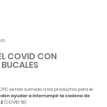
DE ENJUAGUES BUCALES: SIN CHX O MENOS»
EL COVID CON
 BUCALES
CPC se han sumado a los productos para el
den ayudar a interrumpir la cadena de
-2
(COVID 19).