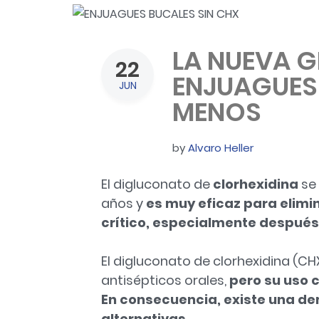
LA NUEVA 
22
ENJUAGUES 
JUN
MENOS
by
Alvaro Heller
El digluconato de
clorhexidina
se
años y
es muy eficaz para elimin
crítico, especialmente después
El
digluconato de clorhexidina
(CHX
antisépticos orales,
pero su uso 
En consecuencia, existe una d
alternativas.