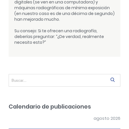
digitales (se ven en una computadora) y
máquinas radiográficas de mínima exposición
(en nuestro caso es de una décima de segundo)
han mejorado mucho.
Su consejo: Si te ofrecen una radiografía,
deberías preguntar: “¿De verdad, realmente
necesito esto?”
S
e
a
r
Calendario de publicaciones
c
h
agosto 2026