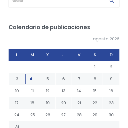
S
e
a
r
Calendario de publicaciones
c
h
agosto 2026
L
M
X
J
V
S
D
1
2
3
4
5
6
7
8
9
10
11
12
13
14
15
16
17
18
19
20
21
22
23
24
25
26
27
28
29
30
31