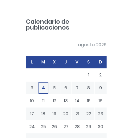
a
r
c
Calendario de
h
publicaciones
agosto 2026
L
M
X
J
V
S
D
1
2
3
4
5
6
7
8
9
10
11
12
13
14
15
16
17
18
19
20
21
22
23
24
25
26
27
28
29
30