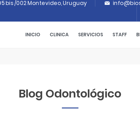
95 bis /002 Montevideo, Uruguay
info@bio
INICIO
CLINICA
SERVICIOS
STAFF
B