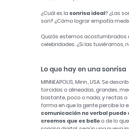
¿Cuál es la
sonrisa ideal
? ¿Las s
son? ¿Cómo lograr empatía media
Quizás estemos acostumbrados a 
celebridades. ¿Si las tuviéramos,
Lo que hay en una sonrisa
MINNEAPOLIS, Minn., USA: Se descr
torcidas o alineadas, grandes, m
bastante, poco o nada, y rectas o
forma en que la gente percibe la ex
comunicación no verbal puede di
creemos que es bello
o de lo qu
sonrisa digital, según una nueva i