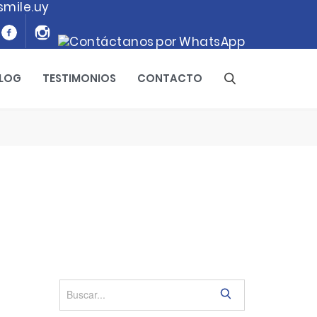
smile.uy
LOG
TESTIMONIOS
CONTACTO
S
e
a
r
c
h
S
e