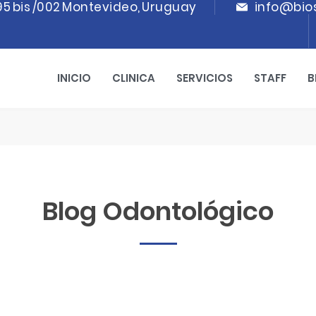
95 bis /002 Montevideo, Uruguay
info@bio
INICIO
CLINICA
SERVICIOS
STAFF
B