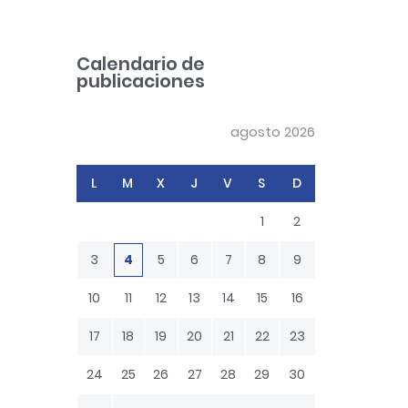
a
r
c
Calendario de
h
publicaciones
agosto 2026
L
M
X
J
V
S
D
1
2
3
4
5
6
7
8
9
10
11
12
13
14
15
16
17
18
19
20
21
22
23
24
25
26
27
28
29
30