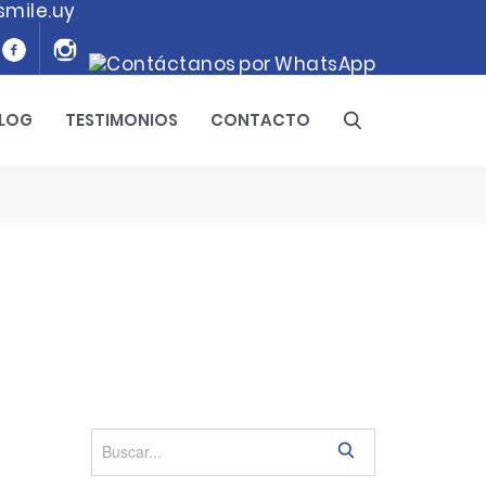
smile.uy
LOG
TESTIMONIOS
CONTACTO
S
e
a
r
c
h
S
e