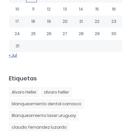
10
11
12
13
14
15
16
17
18
19
20
21
22
23
24
25
26
27
28
29
30
31
« Jul
Etiquetas
Alvaro Heller
alvaro heller
blanqueamiento dental carrasco
Blanqueamiento laser uruguay
claudio fernandez luzardo