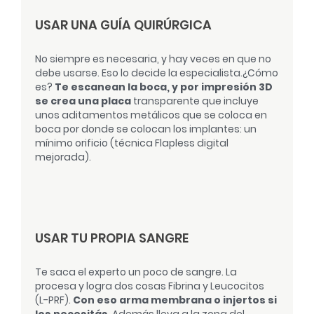
USAR UNA GUÍA QUIRÚRGICA
No siempre es necesaria, y hay veces en que no
debe usarse. Eso lo decide la especialista.
¿Cómo
es?
Te escanean la boca, y por impresión 3D
se crea una placa
transparente que incluye
unos aditamentos metálicos que se coloca en
boca por donde se colocan los implantes: un
mínimo orificio (técnica Flapless digital
mejorada).
USAR TU PROPIA SANGRE
Te saca el experto un poco de sangre. La
procesa y logra dos cosas Fibrina y Leucocitos
(L-PRF).
Con eso arma membrana o injertos si
los necesitás
. Además lleva a la zona del