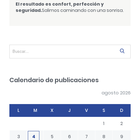
El resultado es confort, perfección y
seguridad.
Salimos caminando con una sonrisa.
S
e
a
r
Calendario de publicaciones
c
h
agosto 2026
L
M
X
J
V
S
D
1
2
3
4
5
6
7
8
9