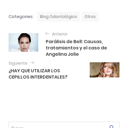
C
Categories:
Blog Odontológico
Otros
a
t
N
e
Anterior
a
g
Parálisis de Bell: Causas,
o
v
tratamientos y el caso de
r
e
Angelina Jolie
i
e
g
Siguiente
s
¿HAY QUE UTILIZAR LOS
a
CEPILLOS INTERDENTALES?
c
i
ó
n
d
e
S