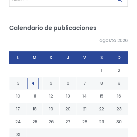
e
e
n
a
r
t
Calendario de publicaciones
c
r
h
a
agosto 2026
d
L
M
X
J
V
S
D
a
s
1
2
3
4
5
6
7
8
9
10
11
12
13
14
15
16
17
18
19
20
21
22
23
24
25
26
27
28
29
30
31