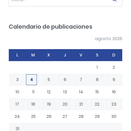
e
e
n
a
r
t
Calendario de publicaciones
c
r
h
a
agosto 2026
d
L
M
X
J
V
S
D
a
s
1
2
3
4
5
6
7
8
9
10
11
12
13
14
15
16
17
18
19
20
21
22
23
24
25
26
27
28
29
30
31