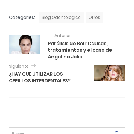
C
Categories:
Blog Odontológico
Otros
a
t
N
e
Anterior
a
g
Parálisis de Bell: Causas,
o
v
tratamientos y el caso de
r
e
Angelina Jolie
i
e
g
Siguiente
s
¿HAY QUE UTILIZAR LOS
a
CEPILLOS INTERDENTALES?
c
i
ó
n
d
e
S