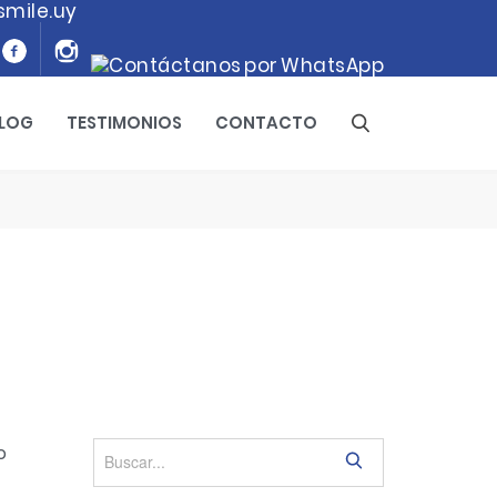
smile.uy
LOG
TESTIMONIOS
CONTACTO
S
e
a
r
c
h
S
e