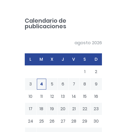
a
r
c
Calendario de
h
publicaciones
agosto 2026
L
M
X
J
V
S
D
1
2
3
4
5
6
7
8
9
10
11
12
13
14
15
16
17
18
19
20
21
22
23
24
25
26
27
28
29
30