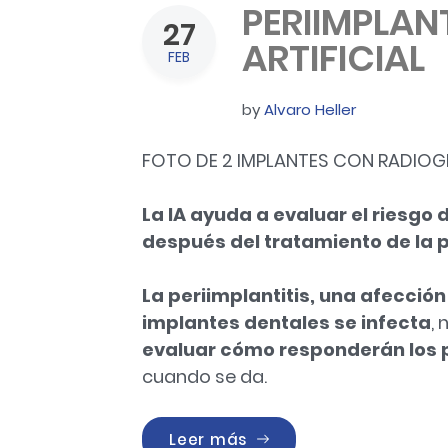
PERIIMPLANT
27
ARTIFICIAL
FEB
by
Alvaro Heller
FOTO DE 2 IMPLANTES CON RADIOGR
La IA ayuda a evaluar el riesgo
después del tratamiento de la p
La periimplantitis, una afección
implantes dentales
se infecta
,
evaluar cómo responderán los 
cuando se da.
«PERIIMPLANTITIS E INTE
Leer más