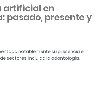
 artificial en
: pasado, presente y
 aumentado notablemente su presencia e
 sectores, incluida la odontología.
l en odontología: pasado, presente y futuro»