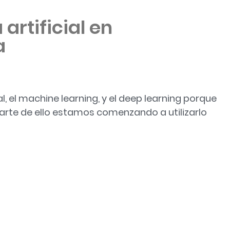
 artificial en
a
ial, el machine learning, y el deep learning porque
arte de ello estamos comenzando a utilizarlo
l en odontología»