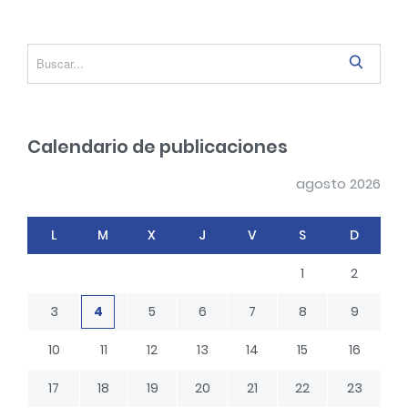
d
e
S
e
e
n
a
r
t
Calendario de publicaciones
c
r
h
a
agosto 2026
d
L
M
X
J
V
S
D
a
s
1
2
3
4
5
6
7
8
9
10
11
12
13
14
15
16
17
18
19
20
21
22
23