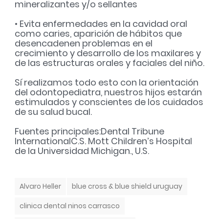
mineralizantes y/o sellantes
• Evita enfermedades en la cavidad oral
como caries, aparición de hábitos que
desencadenen problemas en el
crecimiento y desarrollo de los maxilares y
de las estructuras orales y faciales del niño.
Sí realizamos todo esto con la orientación
del odontopediatra, nuestros hijos estarán
estimulados y conscientes de los cuidados
de su salud bucal.
Fuentes principales:
Dental Tribune
International
C.S. Mott Children’s Hospital
de la Universidad Michigan., U.S.
T
Alvaro Heller
blue cross & blue shield uruguay
a
g
clinica dental ninos carrasco
s