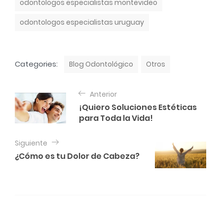
odontologos especialistas montevideo
odontologos especialistas uruguay
C
Categories:
Blog Odontológico
Otros
a
t
N
e
Anterior
a
g
¡Quiero Soluciones Estéticas
o
v
para Toda la Vida!
r
e
i
e
g
Siguiente
s
¿Cómo es tu Dolor de Cabeza?
a
c
i
ó
n