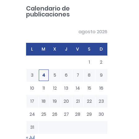
c
Calendario de
h
publicaciones
agosto 2026
L
M
X
J
V
S
D
1
2
3
4
5
6
7
8
9
10
11
12
13
14
15
16
17
18
19
20
21
22
23
24
25
26
27
28
29
30
31
« Jul