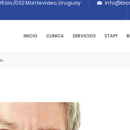
95 bis /002 Montevideo, Uruguay
info@bio
INICIO
CLINICA
SERVICIOS
STAFF
B
io