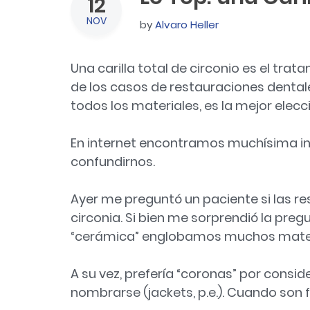
12
NOV
by
Alvaro Heller
Una carilla total de
circonio
es el trat
de los casos de restauraciones dental
todos los materiales, es la mejor elecc
En internet encontramos muchísima i
confundirnos.
Ayer me preguntó un paciente si las 
circonia. Si bien me sorprendió la pre
“cerámica” englobamos muchos materia
A su vez, prefería “coronas” por consi
nombrarse (jackets, p.e.). Cuando son f