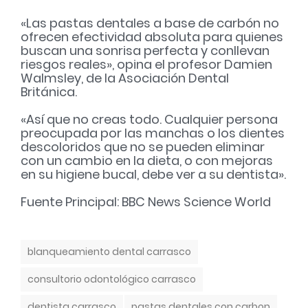
«Las pastas dentales a base de carbón no
ofrecen efectividad absoluta para quienes
buscan una sonrisa perfecta y conllevan
riesgos reales», opina el profesor Damien
Walmsley, de la Asociación Dental
Británica.
«Así que no creas todo. Cualquier persona
preocupada por las manchas o los dientes
descoloridos que no se pueden eliminar
con un cambio en la dieta, o con mejoras
en su higiene bucal, debe ver a su dentista».
Fuente Principal: BBC News Science World
T
blanqueamiento dental carrasco
a
g
consultorio odontológico carrasco
s
dentista carrasco
pastas dentales con carbon