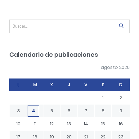
d
e
e
S
n
e
a
t
r
r
Calendario de publicaciones
c
a
h
agosto 2026
d
a
L
M
X
J
V
S
D
s
1
2
3
4
5
6
7
8
9
10
11
12
13
14
15
16
17
18
19
20
21
22
23