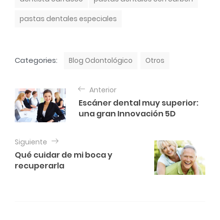
pastas dentales especiales
C
Categories:
Blog Odontológico
Otros
a
t
N
e
Anterior
a
g
Escáner dental muy superior:
o
v
una gran Innovación 5D
r
e
i
e
g
Siguiente
s
a
Qué cuidar de mi boca y
recuperarla
c
i
ó
n