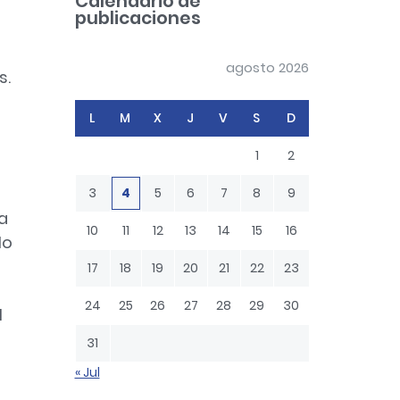
Calendario de
h
publicaciones
agosto 2026
s.
L
M
X
J
V
S
D
1
2
3
4
5
6
7
8
9
va
10
11
12
13
14
15
16
lo
17
18
19
20
21
22
23
24
25
26
27
28
29
30
l
31
« Jul