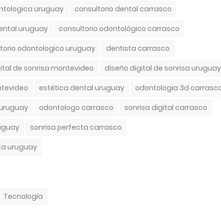
ontologica uruguay
consultorio dental carrasco
dental uruguay
consultorio odontológico carrasco
torio odontologico uruguay
dentista carrasco
gital de sonrisa montevideo
diseño digital de sonrisa uruguay
ntevideo
estética dental uruguay
odontologia 3d carrasc
 uruguay
odontologo carrasco
sonrisa digital carrasco
ruguay
sonrisa perfecta carrasco
ta uruguay
Tecnología