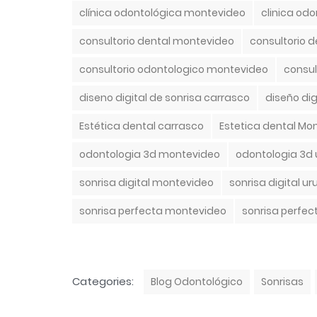
a
clínica odontológica montevideo
clinica od
g
s
consultorio dental montevideo
consultorio 
consultorio odontologico montevideo
consul
diseno digital de sonrisa carrasco
diseño di
Estética dental carrasco
Estetica dental Mo
odontologia 3d montevideo
odontologia 3d
sonrisa digital montevideo
sonrisa digital u
sonrisa perfecta montevideo
sonrisa perfec
C
Categories:
Blog Odontológico
Sonrisas
a
t