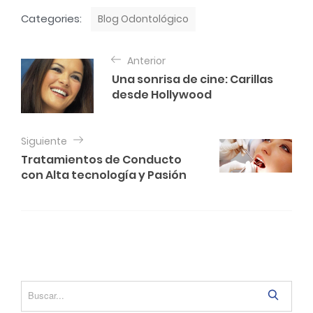
C
Categories:
Blog Odontológico
a
t
N
e
Anterior
a
g
Una sonrisa de cine: Carillas
o
v
desde Hollywood
r
e
i
e
g
s
Siguiente
a
Tratamientos de Conducto
c
con Alta tecnología y Pasión
i
ó
n
d
e
S
e
e