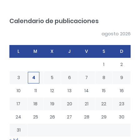
n
a
t
r
Calendario de publicaciones
r
c
h
a
agosto 2026
d
a
L
M
X
J
V
S
D
s
1
2
3
4
5
6
7
8
9
10
11
12
13
14
15
16
17
18
19
20
21
22
23
24
25
26
27
28
29
30
31
« Jul