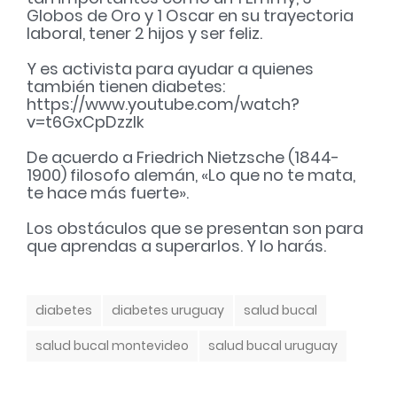
Globos de Oro y 1 Oscar en su trayectoria
laboral, tener 2 hijos y ser feliz.
Y es activista para ayudar a quienes
también tienen diabetes:
https://www.youtube.com/watch?
v=t6GxCpDzzlk
De acuerdo a Friedrich Nietzsche (1844-
1900) filosofo alemán, «Lo que no te mata,
te hace más fuerte».
Los obstáculos que se presentan son para
que aprendas a superarlos. Y lo harás.
T
diabetes
diabetes uruguay
salud bucal
a
g
salud bucal montevideo
salud bucal uruguay
s